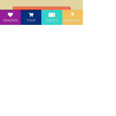
TORNA ALLA LISTA
WINERIES
TOUR
EVENTS
EAT&DRINK
participate in the project