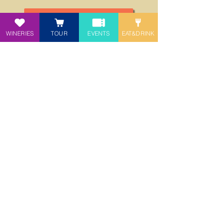
TORNA ALLA LISTA
WINERIES
TOUR
EVENTS
EAT&DRINK
participate in the project