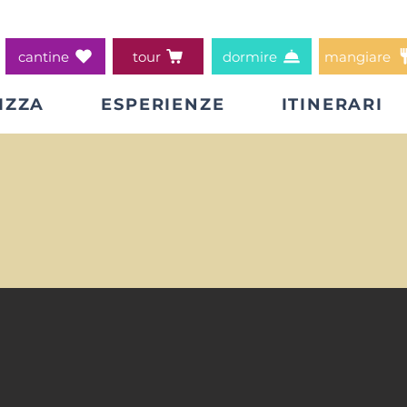
cantine
tour
dormire
mangiare
IZZA
ESPERIENZE
ITINERARI